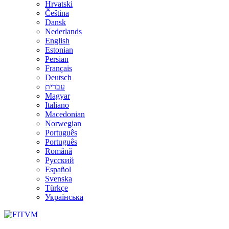
Hrvatski
Čeština
Dansk
Nederlands
English
Estonian
Persian
Français
Deutsch
עברית
Magyar
Italiano
Macedonian
Norwegian
Português
Português
Română
Русский
Español
Svenska
Türkçe
Українська