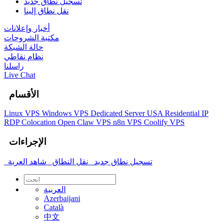
تسجيل نطاق جديد
نقل نطاق إلينا
أخبار وإعلانات
مكتبة الشروحات
حالة الشبكة
نظام نقاطي
راسلنا
Live Chat
الأقسام
Linux VPS
Windows VPS
Dedicated Server
USA Residential IP
RDP
Colocation
Open Claw VPS
n8n VPS
Coolify VPS
الإجراءات
تسجيل نطاق جديد
نقل النطاق
شاهد العربة
العربية
Azerbaijani
Català
中文