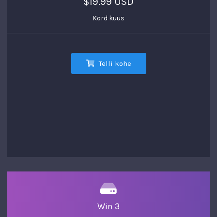
$19.99 USD
Kord kuus
Telli kohe
Win 3