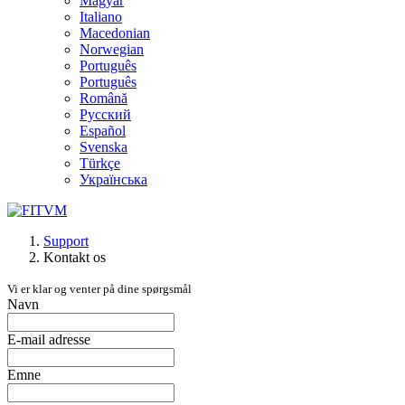
Magyar
Italiano
Macedonian
Norwegian
Português
Português
Română
Русский
Español
Svenska
Türkçe
Українська
Support
Kontakt os
Vi er klar og venter på dine spørgsmål
Navn
E-mail adresse
Emne