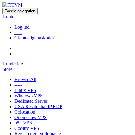
Toggle navigation
Konto
Log ind
-----
Glemt adgangskode?
Kundeside
Store
Browse All
-----
Linux VPS
Windows VPS
Dedicated Server
USA Residential IP RDP
Colocation
Open Claw VPS
n8n VPS
Coolify VPS
Registrer et nyt domæne