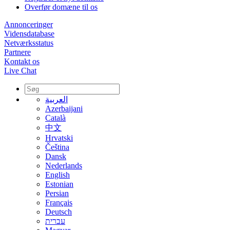
Overfør domæne til os
Annonceringer
Vidensdatabase
Netværksstatus
Partnere
Kontakt os
Live Chat
العربية
Azerbaijani
Català
中文
Hrvatski
Čeština
Dansk
Nederlands
English
Estonian
Persian
Français
Deutsch
עברית