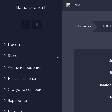
Ваша сметка
Почетна
КОНТ
Почетна
Store
И
Акции и промоции
В
База на знаења
Наслов 
Статус на сервери
П
Заработка
Контакт