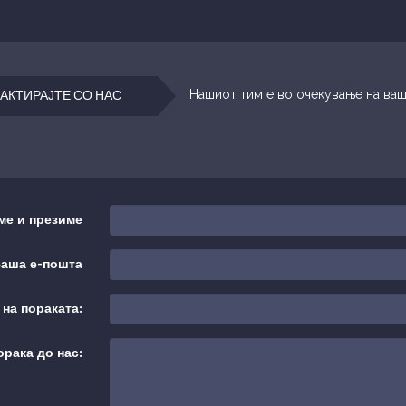
Нашиот тим е во очекување на ва
АКТИРАЈТЕ СО НАС
ме и презиме
аша е-пошта
на пораката:
орака до нас: