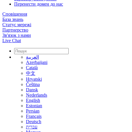
Перенести домен до нас
Сповіщення
База знань
Статус мережі
Партнерство
Зв'язок з нами
Live Chat
العربية
Azerbaijani
Català
中文
Hrvatski
Čeština
Dansk
Nederlands
English
Estonian
Persian
Français
Deutsch
עברית