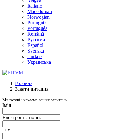
Magyar
Italiano
Macedonian
Norwegian
Português
Português
Română
Русский
Español
Svenska
Türkçe
Українська
Головна
Задати питання
Ми готові і чекаємо ваших запитань
Ім’я
Електронна пошта
Тема