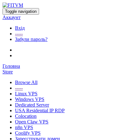
Toggle navigation
Аккаунт
Вхід
-----
Забули пароль?
Головна
Store
Browse All
-----
Linux VPS
Windows VPS
Dedicated Server
USA Residential IP RDP
Colocation
Open Claw VPS
n8n VPS
Coolify VPS
Зареєструвати домен